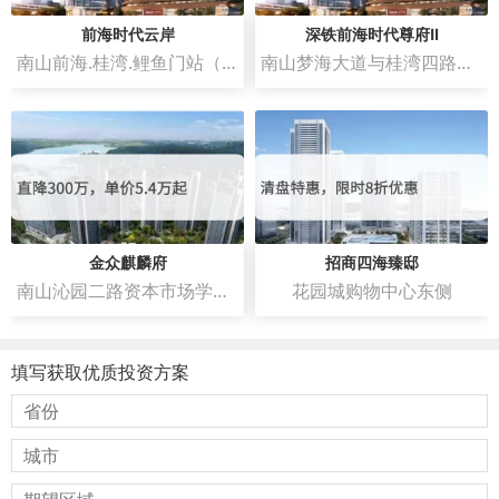
前海时代云岸
深铁前海时代尊府Ⅱ
南山前海.桂湾.鲤鱼门站（深铁春泉文化艺术中心）
南山梦海大道与桂湾四路交汇处东南角
金众麒麟府
招商四海臻邸
南山沁园二路资本市场学院南侧
花园城购物中心东侧
填写获取优质投资方案