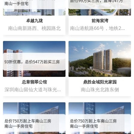
卓越九珑
前海宸湾
南山南新路西、桃园路北
南山港航路66号，地铁2号线和5号线赤湾地铁站C出口
总章翡翠公馆
鼎胜金域阳光家园
深圳南山留仙大道与珠光北路交汇处
南山珠光北路东侧