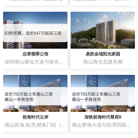
总章翡翠公馆
鼎胜金域阳光家园
深圳南山留仙大道与珠光北路交汇处
南山珠光北路东侧
前海时代云岸
深铁前海时代尊府Ⅱ
南山前海.桂湾.鲤鱼门站（深铁春泉文化艺术中心）
南山梦海大道与桂湾四路交汇处东南角