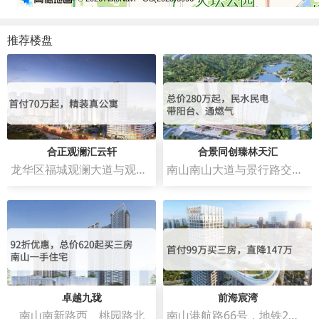
推荐楼盘
合正观澜汇云轩
合景同创臻林天汇
龙华区福城观澜大道与观澜人民路交汇处西南侧
南山南山大道与景行路交汇处西南侧
卓越九珑
前海宸湾
南山南新路西、桃园路北
南山港航路66号，地铁2号线和5号线赤湾地铁站C出口