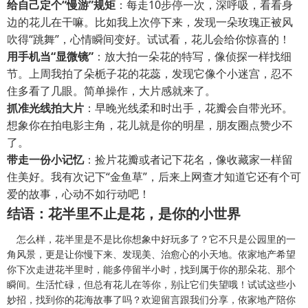
给自己定个“慢游”规矩
：每走10步停一次，深呼吸，看看身
边的花儿在干嘛。比如我上次停下来，发现一朵玫瑰正被风
吹得“跳舞”，心情瞬间变好。试试看，花儿会给你惊喜的！
用手机当“显微镜”
：放大拍一朵花的特写，像侦探一样找细
节。上周我拍了朵栀子花的花蕊，发现它像个小迷宫，忍不
住多看了几眼。简单操作，大片感就来了。
抓准光线拍大片
：早晚光线柔和时出手，花瓣会自带光环。
想象你在拍电影主角，花儿就是你的明星，朋友圈点赞少不
了。
带走一份小记忆
：捡片花瓣或者记下花名，像收藏家一样留
住美好。我有次记下“金鱼草”，后来上网查才知道它还有个可
爱的故事，心动不如行动吧！
结语：花半里不止是花，是你的小世界
怎么样，花半里是不是比你想象中好玩多了？它不只是公园里的一
角风景，更是让你慢下来、发现美、治愈心的小天地。依家地产希望
你下次走进花半里时，能多停留半小时，找到属于你的那朵花、那个
瞬间。生活忙碌，但总有花儿在等你，别让它们失望哦！试试这些小
妙招，找到你的花海故事了吗？欢迎留言跟我们分享，依家地产陪你