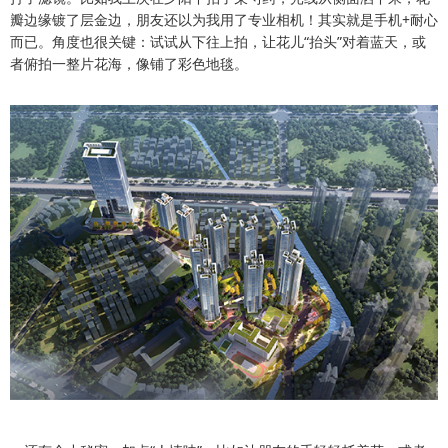
瓣边缘镀了层金边，朋友还以为我用了专业相机！其实就是手机+耐心
而已。角度也很关键：试试从下往上拍，让花儿“抬头”对着蓝天，或
者俯拍一整片花海，像铺了彩色地毯。