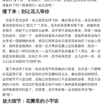
准备好了吗？跟着我们一起出发吧！
慢下来：别让花儿等你
你是不是也这样：在公园里走得飞快，像赶着去开会，连朵花都没
看清就觉得自己“逛完了”？其实，花卉的美需要你慢下来，就像和老
友聊天，得静下心才能听出故事。花半里不是跑步赛道，而是一场感
官的派对。试想一下，如果你踩着风火轮的节奏，迎面而来的花海只
会变成一团模糊的色块，谁还记得那朵向日葵笑得多灿烂？比如上周
末，我特意放慢脚步，发现一丛月季的花瓣上还挂着露珠，阳光一
照，像钻石一样闪闪发光——这不比刷手机有趣多了？所以，第一步
就是别急着赶路，给自己半小时，把手机揣兜里，走几步停一停，花
儿们会主动跟你“打招呼”的。
慢下来还有个好处：你会发现平时忽略的小惊喜。也许是一只蜜蜂
在花蕊里打滚，也许是风吹过时花瓣轻轻点头，像在跟你说悄悄话。
这些细节不只是治愈，还能让你觉得自己不是孤独的游客，而是大自
然的小伙伴。你试过盯着花看五秒不动吗？那种感觉就像时间暂停，
连呼吸都变得轻盈了。别害羞，花半里的每一朵花都在等你“聊一
聊”呢！
放大细节：花瓣里的小宇宙