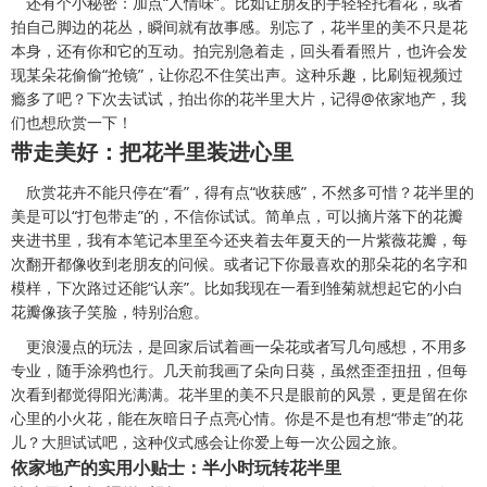
还有个小秘密：加点“人情味”。比如让朋友的手轻轻托着花，或者
拍自己脚边的花丛，瞬间就有故事感。别忘了，花半里的美不只是花
本身，还有你和它的互动。拍完别急着走，回头看看照片，也许会发
现某朵花偷偷“抢镜”，让你忍不住笑出声。这种乐趣，比刷短视频过
瘾多了吧？下次去试试，拍出你的花半里大片，记得@依家地产，我
们也想欣赏一下！
带走美好：把花半里装进心里
欣赏花卉不能只停在“看”，得有点“收获感”，不然多可惜？花半里的
美是可以“打包带走”的，不信你试试。简单点，可以摘片落下的花瓣
夹进书里，我有本笔记本里至今还夹着去年夏天的一片紫薇花瓣，每
次翻开都像收到老朋友的问候。或者记下你最喜欢的那朵花的名字和
模样，下次路过还能“认亲”。比如我现在一看到雏菊就想起它的小白
花瓣像孩子笑脸，特别治愈。
更浪漫点的玩法，是回家后试着画一朵花或者写几句感想，不用多
专业，随手涂鸦也行。几天前我画了朵向日葵，虽然歪歪扭扭，但每
次看到都觉得阳光满满。花半里的美不只是眼前的风景，更是留在你
心里的小火花，能在灰暗日子点亮心情。你是不是也有想“带走”的花
儿？大胆试试吧，这种仪式感会让你爱上每一次公园之旅。
依家地产的实用小贴士：半小时玩转花半里