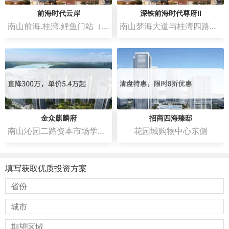
前海时代云岸
深铁前海时代尊府Ⅱ
南山前海.桂湾.鲤鱼门站（深铁春泉文化艺术中心）
南山梦海大道与桂湾四路交汇处东南角
金众麒麟府
招商四海臻邸
南山沁园二路资本市场学院南侧
花园城购物中心东侧
填写获取优质投资方案