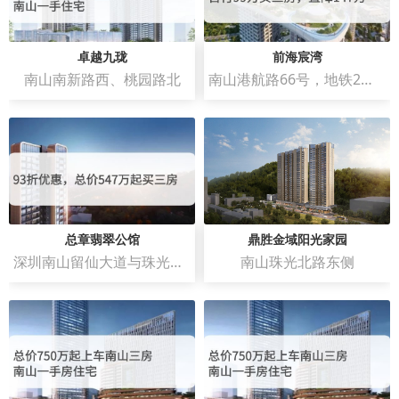
卓越九珑
前海宸湾
南山南新路西、桃园路北
南山港航路66号，地铁2号线和5号线赤湾地铁站C出口
总章翡翠公馆
鼎胜金域阳光家园
深圳南山留仙大道与珠光北路交汇处
南山珠光北路东侧