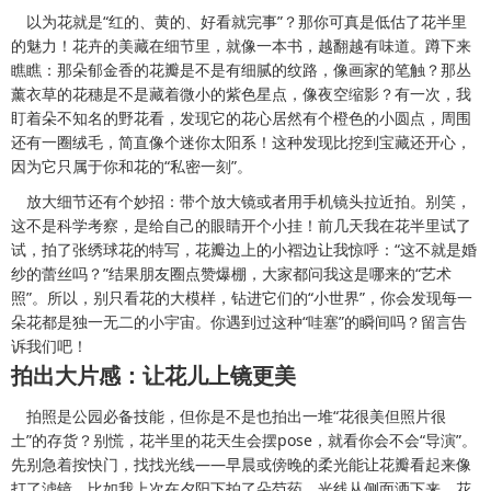
以为花就是“红的、黄的、好看就完事”？那你可真是低估了花半里
的魅力！花卉的美藏在细节里，就像一本书，越翻越有味道。蹲下来
瞧瞧：那朵郁金香的花瓣是不是有细腻的纹路，像画家的笔触？那丛
薰衣草的花穗是不是藏着微小的紫色星点，像夜空缩影？有一次，我
盯着朵不知名的野花看，发现它的花心居然有个橙色的小圆点，周围
还有一圈绒毛，简直像个迷你太阳系！这种发现比挖到宝藏还开心，
因为它只属于你和花的“私密一刻”。
放大细节还有个妙招：带个放大镜或者用手机镜头拉近拍。别笑，
这不是科学考察，是给自己的眼睛开个小挂！前几天我在花半里试了
试，拍了张绣球花的特写，花瓣边上的小褶边让我惊呼：“这不就是婚
纱的蕾丝吗？”结果朋友圈点赞爆棚，大家都问我这是哪来的“艺术
照”。所以，别只看花的大模样，钻进它们的“小世界”，你会发现每一
朵花都是独一无二的小宇宙。你遇到过这种“哇塞”的瞬间吗？留言告
诉我们吧！
拍出大片感：让花儿上镜更美
拍照是公园必备技能，但你是不是也拍出一堆“花很美但照片很
土”的存货？别慌，花半里的花天生会摆pose，就看你会不会“导演”。
先别急着按快门，找找光线——早晨或傍晚的柔光能让花瓣看起来像
打了滤镜。比如我上次在夕阳下拍了朵芍药，光线从侧面洒下来，花