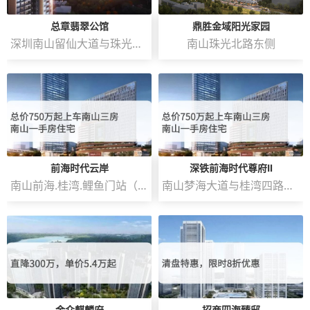
总章翡翠公馆
鼎胜金域阳光家园
深圳南山留仙大道与珠光北路交汇处
南山珠光北路东侧
前海时代云岸
深铁前海时代尊府Ⅱ
南山前海.桂湾.鲤鱼门站（深铁春泉文化艺术中心）
南山梦海大道与桂湾四路交汇处东南角
金众麒麟府
招商四海臻邸