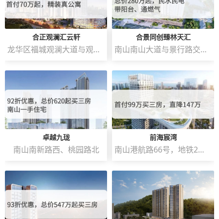
合正观澜汇云轩
合景同创臻林天汇
龙华区福城观澜大道与观澜人民路交汇处西南侧
南山南山大道与景行路交汇处西南侧
卓越九珑
前海宸湾
南山南新路西、桃园路北
南山港航路66号，地铁2号线和5号线赤湾地铁站C出口