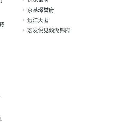
门
京基璟誉府
远洋天著
持
宏发悦见倾湖锦府
上
见