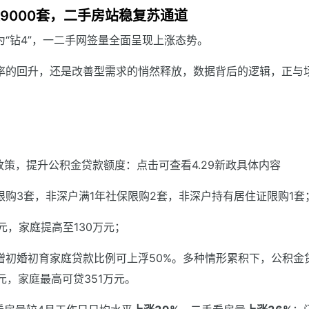
9000套，二手房站稳复苏通道
为“钻4”，一二手网签量全面呈现上涨态势。
率的回升，还是改善型需求的悄然释放，数据背后的逻辑，正与
政策，提升公积金贷款额度：点击可查看4.29新政具体内容
购3套，非深户满1年社保限购2套，非深户持有居住证限购1套
元，家庭提高至130万元；
增初婚初育家庭贷款比例可上浮50%。多种情形累积下，公积金
元，家庭最高可贷351万元。