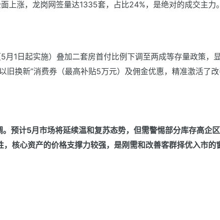
面上涨，龙岗网签量达1335套，占比24%，是绝对的成交主力
5月1日起实施）叠加二套房首付比例下调至两成等存量政策，
以旧换新”消费券（最高补贴5万元）及佣金优惠，精准激活了改
调。预计5月市场将延续温和复苏态势，但需警惕部分库存高企
性，核心资产的价格支撑力较强，是刚需和改善客群择优入市的