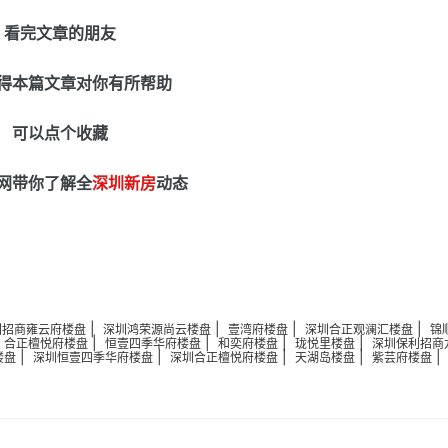
看完文章的朋友
得本篇文章对你有所帮助
可以点个收藏
网带你了解全
深圳新房
动态
|
|
|
|
圳招商雍云府楼盘
深圳鸿荣源尚云楼盘
壹湾府楼盘
深圳合正观澜汇楼盘
锦
|
|
|
|
|
合正檀悦府楼盘
恒壹四季华府楼盘
和奕府楼盘
珑悦里楼盘
深圳保利招商
|
|
|
|
楼盘
深圳恒壹四季华府楼盘
深圳合正檀悦府楼盘
天湖岛楼盘
紫芸府楼盘