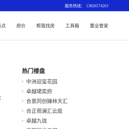
服务热线：
13826574263
看点
房价
帮我找房
工具箱
置业管家
热门楼盘
中洲迎玺花园
卓越珺奕府
宅
合景同创臻林天汇
合正观澜汇云庭
卓越九珑