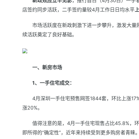
新政效应立竿见影
，推行首日（4月30日）一手
店签约同步活跃，二手签约量较4月工作日日均水平
上
市场活跃度在新政刺激下进一步攀升，激发大量刚
续活跃奠定了良好基础。
一、新房市场
1、一手住宅成交：
4月深圳一手住宅预售网签1844套，环比上涨17
涨20%。
值得注意的是，4月一手住宅现售占比45.8%，
即所得的“确定性”，近年来持续受到更多购房者青睐