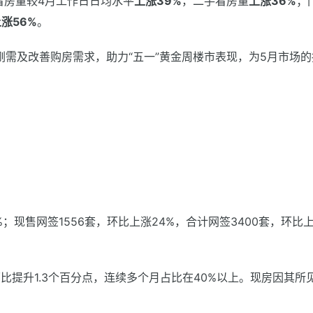
看房量较4月工作日日均水平
上涨39%
，二手看房量
上涨36%
；
涨56%
。
需及改善购房需求，助力“五一”黄金周楼市表现，为5月市场的
%；现售网签1556套，环比上涨24%，合计网签3400套，环比
环比提升1.3个百分点，连续多个月占比在40%以上。现房因其所
。