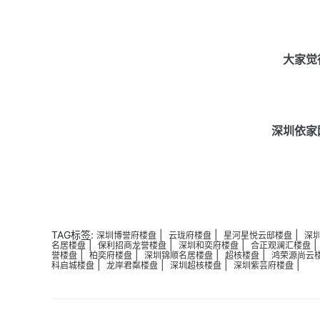
大家觉
深圳依家
TAG标签:
|
|
|
深圳博誉府楼盘
云珑府楼盘
星河星悦云邸楼盘
深
|
|
|
名居楼盘
保利招商龙誉楼盘
深圳和奕府楼盘
合正观澜汇楼盘
|
|
|
|
誉楼盘
柏奕府楼盘
深圳锦顺名居楼盘
超核楼盘
鸿荣源尚云
|
|
|
|
科启城楼盘
龙岸君粼楼盘
深圳超核楼盘
深圳紫芸府楼盘