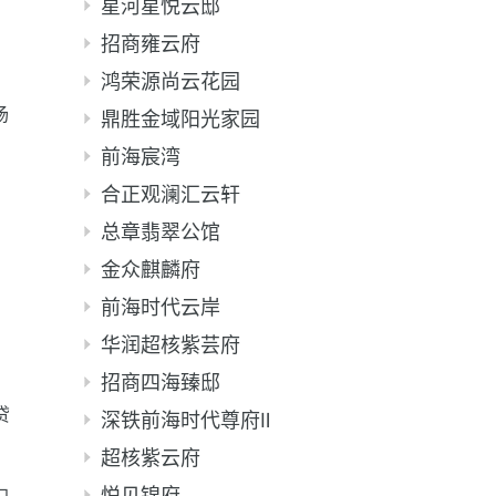
星河星悦云邸
招商雍云府
鸿荣源尚云花园
场
鼎胜金域阳光家园
前海宸湾
合正观澜汇云轩
总章翡翠公馆
金众麒麟府
前海时代云岸
；
华润超核紫芸府
招商四海臻邸
贷
深铁前海时代尊府Ⅱ
超核紫云府
悦见锦府