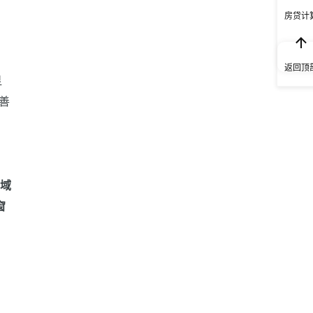
。
房贷计
返回顶
显
善
区域
窗