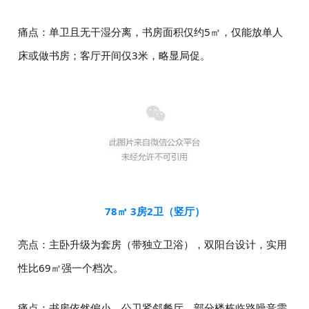
痛点：单卫且无干湿分离，书房面积仅约5㎡，仅能放单人
床或做书房；客厅开间仅3米，略显局促。
78㎡ 3房2卫（竖厅）
亮点：主卧升级为套房（带独立卫浴），双阳台设计，实用
性比69㎡强一个档次。
痛点：书房依然偏小，公卫紧邻餐厅，部分楼栋临路噪音需