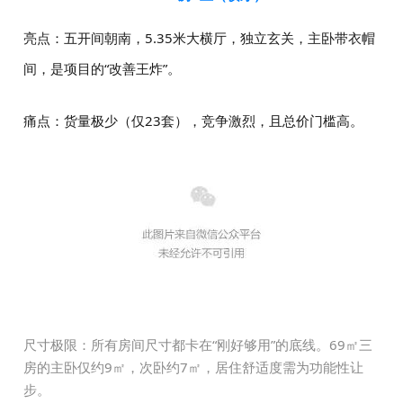
亮点：五开间朝南，5.35米大横厅，独立玄关，主卧带衣帽
间，是项目的“改善王炸”。
痛点：货量极少（仅23套），竞争激烈，且总价门槛高。
尺寸极限：所有房间尺寸都卡在“刚好够用”的底线。69㎡三
房的主卧仅约9㎡，次卧约7㎡，居住舒适度需为功能性让
步。