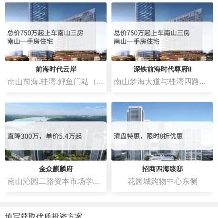
前海时代云岸
深铁前海时代尊府Ⅱ
南山前海.桂湾.鲤鱼门站（深铁春泉文化艺术中心）
南山梦海大道与桂湾四路交汇处东南角
金众麒麟府
招商四海臻邸
南山沁园二路资本市场学院南侧
花园城购物中心东侧
填写获取优质投资方案