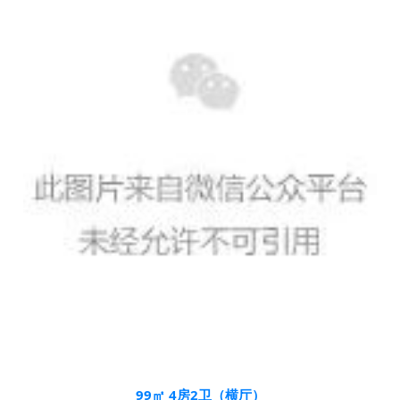
99㎡ 4房2卫（横厅）