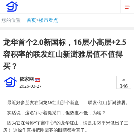
您的位置：
首页
>
楼市看点
龙华首个2.0新国标，16层小高层+2.5
容积率的联发红山新澍雅居值不值得
买？
依家网
官方
346
2026-03-27
最近好多朋友在问龙华红山那个新盘
——联发·红山新澍雅居。
实话说，这名字听着挺拗口，但热度不低，为啥？
因为它在号称“宇宙中心”的龙华红山，愣是用69平米做出了三
房！ 这操作直接把刚需客的眼睛都看直了。