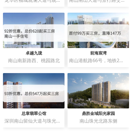
龙华区福城观澜大道与观澜人民路交汇处西南侧
南山南山大道与景行路交汇处西南侧
卓越九珑
前海宸湾
南山南新路西、桃园路北
南山港航路66号，地铁2号线和5号线赤湾地铁站C出口
总章翡翠公馆
鼎胜金域阳光家园
深圳南山留仙大道与珠光北路交汇处
南山珠光北路东侧