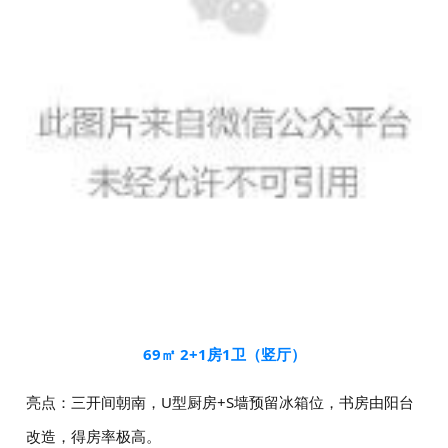
69㎡ 2+1房1卫（竖厅）
亮点：三开间朝南，U型厨房+S墙预留冰箱位，书房由阳台
改造，得房率极高。