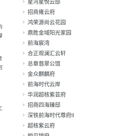
星河星悦云邸
招商雍云府
鸿荣源尚云花园
内
鼎胜金域阳光家园
绿
前海宸湾
合正观澜汇云轩
管
总章翡翠公馆
可
金众麒麟府
前海时代云岸
华润超核紫芸府
招商四海臻邸
工
深铁前海时代尊府Ⅱ
超核紫云府
悦见锦府