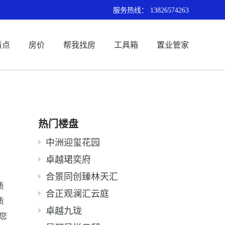
服务热线：
13826574263
看点
房价
帮我找房
工具箱
置业管家
热门楼盘
中洲迎玺花园
卓越珺奕府
合景同创臻林天汇
质
合正观澜汇云庭
质
卓越九珑
您