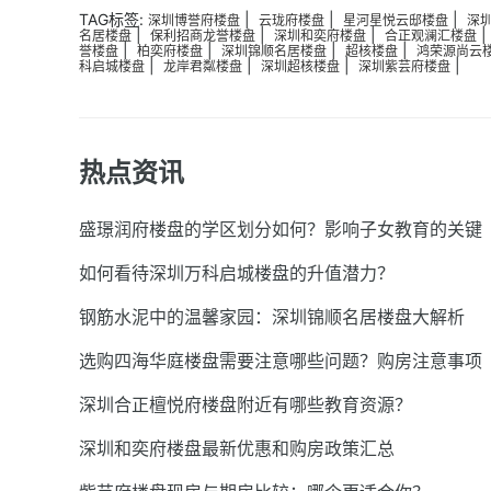
TAG标签:
|
|
|
深圳博誉府楼盘
云珑府楼盘
星河星悦云邸楼盘
深
|
|
|
名居楼盘
保利招商龙誉楼盘
深圳和奕府楼盘
合正观澜汇楼盘
|
|
|
|
誉楼盘
柏奕府楼盘
深圳锦顺名居楼盘
超核楼盘
鸿荣源尚云
|
|
|
|
科启城楼盘
龙岸君粼楼盘
深圳超核楼盘
深圳紫芸府楼盘
热点资讯
盛璟润府楼盘的学区划分如何？影响子女教育的关键
如何看待深圳万科启城楼盘的升值潜力？
钢筋水泥中的温馨家园：深圳锦顺名居楼盘大解析
选购四海华庭楼盘需要注意哪些问题？购房注意事项
深圳合正檀悦府楼盘附近有哪些教育资源？
深圳和奕府楼盘最新优惠和购房政策汇总