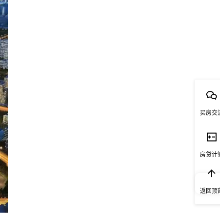
买房交
房贷计
返回顶