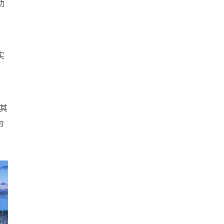
功
。
实
其
为