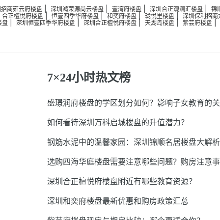
|
|
|
|
圳招商雍云府楼盘
深圳鸿荣源尚云楼盘
壹湾府楼盘
深圳合正观澜汇楼盘
锦
|
|
|
|
|
合正檀悦府楼盘
恒壹四季华府楼盘
和奕府楼盘
珑悦里楼盘
深圳保利招商
|
|
|
|
楼盘
深圳恒壹四季华府楼盘
深圳合正檀悦府楼盘
天湖岛楼盘
紫芸府楼盘
7×24小时热文榜
盛璟润府楼盘的学区划分如何？影响子女教育的关
如何看待深圳万科启城楼盘的升值潜力？
钢筋水泥中的温馨家园：深圳锦顺名居楼盘大解析
选购四海华庭楼盘需要注意哪些问题？购房注意事
深圳合正檀悦府楼盘附近有哪些教育资源？
深圳和奕府楼盘最新优惠和购房政策汇总