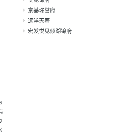
京基璟誉府
远洋天著
宏发悦见倾湖锦府
为
与
息
房