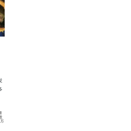
发
多
顺
龙
|
万