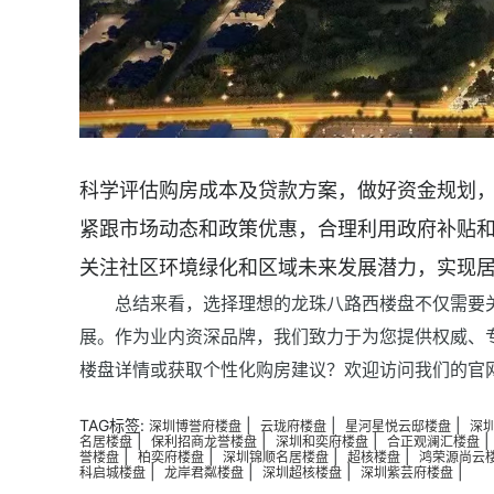
科学评估购房成本及贷款方案，做好资金规划
紧跟市场动态和政策优惠，合理利用政府补贴
关注社区环境绿化和区域未来发展潜力，实现
总结来看，选择理想的龙珠八路西楼盘不仅需要
展。作为业内资深品牌，我们致力于为您提供权威、
楼盘详情或获取个性化购房建议？欢迎访问我们的官
TAG标签:
|
|
|
深圳博誉府楼盘
云珑府楼盘
星河星悦云邸楼盘
深
|
|
|
名居楼盘
保利招商龙誉楼盘
深圳和奕府楼盘
合正观澜汇楼盘
|
|
|
|
誉楼盘
柏奕府楼盘
深圳锦顺名居楼盘
超核楼盘
鸿荣源尚云
|
|
|
|
科启城楼盘
龙岸君粼楼盘
深圳超核楼盘
深圳紫芸府楼盘