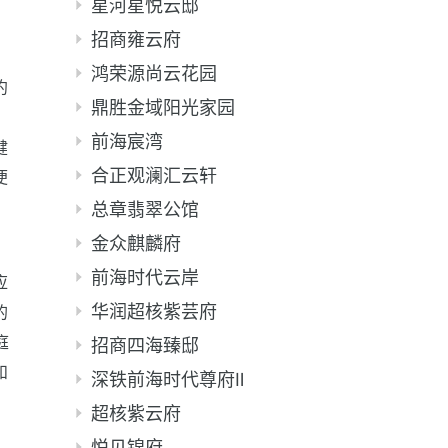
星河星悦云邸
招商雍云府
鸿荣源尚云花园
约
鼎胜金域阳光家园
、
前海宸湾
健
合正观澜汇云轩
便
总章翡翠公馆
金众麒麟府
前海时代云岸
应
华润超核紫芸府
的
庭
招商四海臻邸
和
深铁前海时代尊府Ⅱ
超核紫云府
悦见锦府