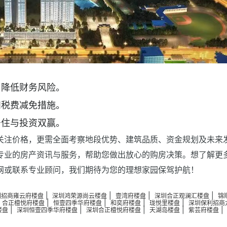
，降低财务风险。
和税费减免措施。
居住与投资双赢。
关注价格，更需全面考察地段优势、建筑品质、资金规划及未来
专业的房产资讯与服务，帮助您做出放心的购房决策。想了解更
网或联系专业顾问，我们期待为您的理想家园保驾护航！
|
|
|
|
圳招商雍云府楼盘
深圳鸿荣源尚云楼盘
壹湾府楼盘
深圳合正观澜汇楼盘
锦
|
|
|
|
|
合正檀悦府楼盘
恒壹四季华府楼盘
和奕府楼盘
珑悦里楼盘
深圳保利招商
|
|
|
|
楼盘
深圳恒壹四季华府楼盘
深圳合正檀悦府楼盘
天湖岛楼盘
紫芸府楼盘