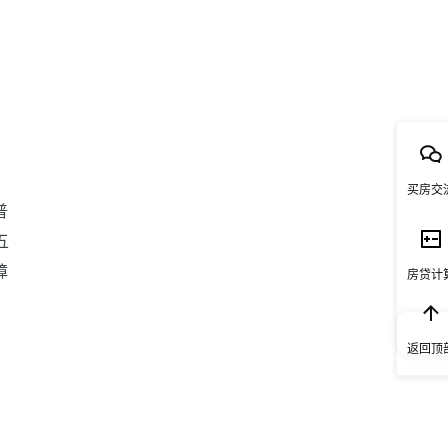
买房交
普
五
障
房贷计
返回顶