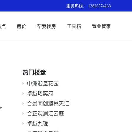
服务热线：
13826574263
看点
房价
帮我找房
工具箱
置业管家
热门楼盘
中洲迎玺花园
卓越珺奕府
合景同创臻林天汇
产
合正观澜汇云庭
卓越九珑