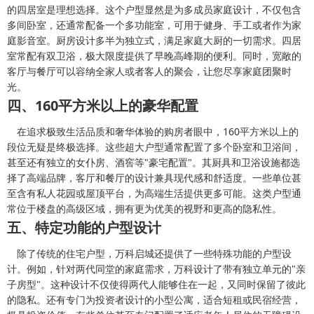
的四居室是理想选择。这个户型显然是为多成员家庭设计，不仅包含
多间卧室，还通常配备一个多功能室，可用于健身、手工或者作为家
庭影音室。厨房设计多半为独立式，满足家庭大厨的一切需求。四居
室常配有双卫浴，极大限度提供了早晚高峰期的便利。同时，宽敞的
客厅与餐厅可以容纳全家人或者客人的聚会，让您尽享家庭团聚时
光。
四、160平方米以上的豪华配置
在追求极致生活品质和奢华体验的购房者眼中，160平方米以上的
段位无疑是终极选择。这些超大户型通常配置了多个卧室和卫浴间，
甚至还有独立的女仆房、酒窖等"豪宅配置"。其厨具和卫浴设施都选
择了高端品牌，客厅和餐厅的设计兼具现代感和舒适度。一些单位甚
至含有私人花园或屋顶平台，为高端生活提供更多可能。这类户型通
常位于楼盘的高级区域，拥有更为优美的视野和更高的隐私性。
五、特定功能的户型设计
除了传统的住宅户型，万科启城还提供了一些特殊功能的户型设
计。例如，针对两代同堂的家庭需求，万科设计了带有独立单元的"亲
子房型"。这种设计不仅使得两代人能够住在一起，又同时保留了彼此
的隐私。还有专门为投资者设计的小型公寓，适合短租或民宿经营，