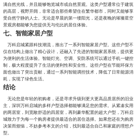
满自然光线，并且能够饱览城市或自然景观。这类户型通常位于建筑
的高层，视野开阔，非常适合那些希望住在繁华都市，同时又能够享
受自然宁静的人士。无论是早晨的第一缕阳光，还是夜晚的璀璨星空
景观房都能够为您提供无与伦比的居住体验。
七、智能家居户型
万科启城紧跟科技潮流，推出了一系列智能家居户型。这些户型不
仅在结构上做出了精心设计，还融入了先进的智能家居系统，提供更
为便利的生活体验。智能灯光、空调、安防系统可以通过手机一键控
制，极大程度提升了生活的便利性和安全性。这些户型在节能环保方
面也做出了突出贡献，通过一系列智能调控技术，降低了日常能源消
耗，实现了绿色生活。
结论
无论您是年轻的初购者，还是寻求升级到更大更高品质居所的旧业
主，深圳万科启城的多样户型选择都能够满足您的需求。从紧凑实用
的两居室，到宽敞舒适的四居室，再到豪华配置的超大户型，万科启
城致力于为每一个购房者提供最适合的居住选择。如果您还在为购房
决策而烦恼，不妨参考本文的介绍，找到最适合自己和家庭的理想户
型。