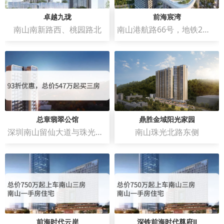
卓越九珑
前海宸湾
南山南新路西、桃园路北
南山港航路66号，地铁2号线和5号线赤湾地铁站C出口
总章翡翠公馆
鼎胜金域阳光家园
深圳南山留仙大道与珠光北路交汇处
南山珠光北路东侧
前海时代云岸
深铁前海时代尊府Ⅱ