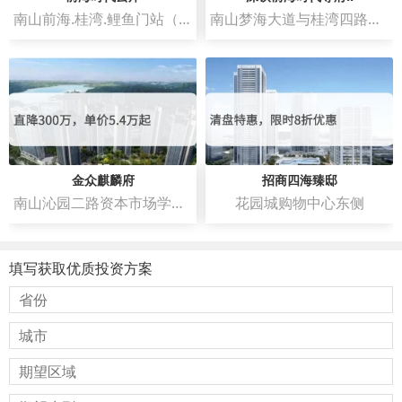
南山前海.桂湾.鲤鱼门站（深铁春泉文化艺术中心）
南山梦海大道与桂湾四路交汇处东南角
金众麒麟府
招商四海臻邸
南山沁园二路资本市场学院南侧
花园城购物中心东侧
填写获取优质投资方案