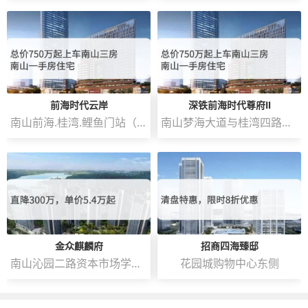
前海时代云岸
深铁前海时代尊府Ⅱ
南山前海.桂湾.鲤鱼门站（深铁春泉文化艺术中心）
南山梦海大道与桂湾四路交汇处东南角
金众麒麟府
招商四海臻邸
南山沁园二路资本市场学院南侧
花园城购物中心东侧