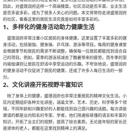
因此，对盛璟润府这样一个高端楼盘，社区活动是否丰富、业主生活
是否多姿多彩，成为了很多人关心的问题。本文将带你走进盛璟润府
的社区，看看这里的居民生活究竟是如何丰富多彩的。
1、多样化的健身活动助力健康生活
盛璟润府非常注重小区居民的身体健康，这里设置了丰富多彩的健
身活动，包括瑜伽、健身操、乒乓球、游泳等项目。每周的健身课堂
会根据季节和居民的需求不断调整，确保每一位居民都能找到适合自
己的项目。例如，夏季的游泳班减去了酷暑带来的疲劳，而冬季的室
内瑜伽课则让居民在舒适中享受运动的乐趣。不夸张地说，盛璟润府
的健身活动不仅促进了居民的健康，还成了许多人每日生活的一部
分。
2、文化讲座开拓视野丰富知识
除了身体上的健康，盛璟润府也非常注重居民的精神文化生活。小
区内定期组织各种文化讲座，涵盖文学、艺术、历史、科学等多个领
域，不同年龄和兴趣爱好的人都能找到自己感兴趣的话题。每次讲座
邀请的都是业内知名的专家、学者，他们用通俗易懂的语言和丰富的
知识，开拓了业主们的视野，提高了综合素质。无论是年轻的家长还
是退休的老人，都能在这里找到精神上的满足。