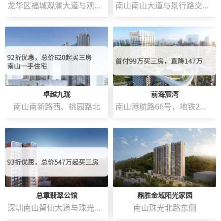
龙华区福城观澜大道与观澜人民路交汇处西南侧
南山南山大道与景行路交汇处西南侧
卓越九珑
前海宸湾
南山南新路西、桃园路北
南山港航路66号，地铁2号线和5号线赤湾地铁站C出口
总章翡翠公馆
鼎胜金域阳光家园
深圳南山留仙大道与珠光北路交汇处
南山珠光北路东侧