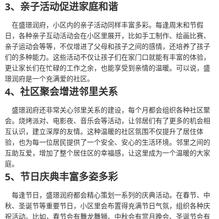
3、亲子活动促进家庭和谐
在盛璟润府，小区内的亲子活动同样丰富多彩。每逢周末和节假
日，各种亲子互动活动会在小区里展开，比如手工制作、绘画比赛、
亲子运动会等等，不仅增进了父母和孩子之间的感情，还培养了孩子
们的多种能力。这些活动不仅让孩子们在家门口就能有丰富的体验，
更让家长们在忙碌的工作之余，也能享受到亲情的温暖。可以说，盛
璟润府是一个充满爱的社区。
4、社区聚会增进邻里关系
盛璟润府还非常关心邻里关系的建设，每个月都会组织各种社区聚
会。烧烤派对、电影夜、音乐会等活动，让邻居们有了更多的机会相
互认识，建立深厚的友情。这种温暖的社区氛围不仅提升了居住体
验，也为每一位居民提供了一个安全、安心的生活环境。邻里之间的
互助互爱，增加了整个居住区的幸福感，让这里成为一个温暖的大家
庭。
5、节日庆典丰富多姿多彩
每逢节日，盛璟润府都会精心策划一系列的庆典活动。在春节、中
秋、圣诞节等重要节日，小区里会布置得充满节日气氛，组织各种庆
祝活动。比如，春节会有舞龙舞狮、中秋会有赏月晚会、圣诞节会有