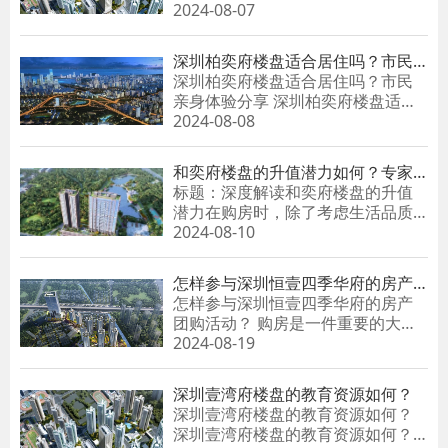
仅仅是为了拥有一个安全温馨的
2024-08-07
家，更是为了未来的舒适......
深圳柏奕府楼盘适合居住吗？市民
亲身体验分享
深圳柏奕府楼盘适合居住吗？市民
亲身体验分享 深圳柏奕府楼盘适合
居住吗？市民亲身体验......
2024-08-08
和奕府楼盘的升值潜力如何？专家
解读
标题：深度解读和奕府楼盘的升值
潜力在购房时，除了考虑生活品质
和舒适度外，许多购房者也会将房
2024-08-10
产作为一项长期投资。因此，了
解......
怎样参与深圳恒壹四季华府的房产
团购活动？
怎样参与深圳恒壹四季华府的房产
团购活动？ 购房是一件重要的大
事，而深圳恒壹四季华府则成为了
2024-08-19
众多购房者的热门选择。然而，
有......
深圳壹湾府楼盘的教育资源如何？
深圳壹湾府楼盘的教育资源如何？
深圳壹湾府楼盘的教育资源如何？