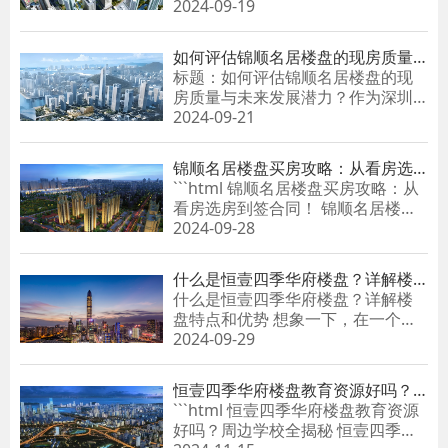
在选择购房时，教育......
2024-09-19
如何评估锦顺名居楼盘的现房质量
与未来发展潜力？
标题：如何评估锦顺名居楼盘的现
房质量与未来发展潜力？作为深圳
市的一处备受关注的楼盘，锦顺名
2024-09-21
居楼盘吸引了众多购房者的目
光。......
锦顺名居楼盘买房攻略：从看房选
房到签合同！
```html 锦顺名居楼盘买房攻略：从
看房选房到签合同！ 锦顺名居楼盘
买房攻略：从看房选房到签合同！
2024-09-28
买......
什么是恒壹四季华府楼盘？详解楼
盘特点和优势
什么是恒壹四季华府楼盘？详解楼
盘特点和优势 想象一下，在一个四
季如春的环境中，每天早晨你都能
2024-09-29
被花开鸟鸣叫醒。窗外是绿树成......
恒壹四季华府楼盘教育资源好吗？
周边学校全揭秘
```html 恒壹四季华府楼盘教育资源
好吗？周边学校全揭秘 恒壹四季华