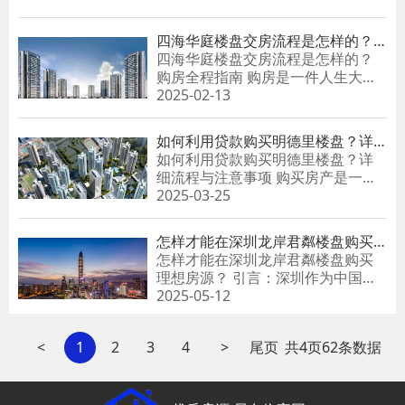
析......
四海华庭楼盘交房流程是怎样的？
购房全程指南
四海华庭楼盘交房流程是怎样的？
购房全程指南 购房是一件人生大
事，尤其是在大城市，找到理想的
2025-02-13
居住环境更是不易。而四海华庭
作......
如何利用贷款购买明德里楼盘？详
细流程与注意事项
如何利用贷款购买明德里楼盘？详
细流程与注意事项 购买房产是一项
重大投资，尤其是在像明德里这样
2025-03-25
备受瞩目的楼盘。对于......
怎样才能在深圳龙岸君粼楼盘购买
理想房源？
怎样才能在深圳龙岸君粼楼盘购买
理想房源？ 引言：深圳作为中国的
科技与创新中心，吸引了无数年轻
2025-05-12
人的向往，在这座充满活力的城......
<
1
2
3
4
>
尾页
共
4
页
62
条数据