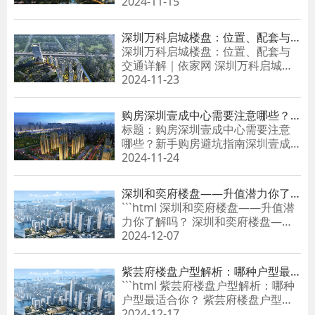
府楼盘教育资源好吗......
2024-11-15
深圳万科启城楼盘：位置、配套与
交通详解
深圳万科启城楼盘：位置、配套与
交通详解｜依家网 深圳万科启城楼
盘：位置、配套与交通详解 如果你
2024-11-23
对深圳的房地产......
购房深圳壹成中心需要注意哪些？
新手购房避坑指南
标题：购房深圳壹成中心需要注意
哪些？新手购房避坑指南深圳壹成
中心作为深圳市内的一个热门楼
2024-11-24
盘，吸引了众多购房者的关注。然
而......
深圳和奕府楼盘——升值潜力你了
解吗？
```html 深圳和奕府楼盘——升值潜
力你了解吗？ 深圳和奕府楼盘——
升......
2024-12-07
紫芸府楼盘户型解析：哪种户型最
适合你？
```html 紫芸府楼盘户型解析：哪种
户型最适合你？ 紫芸府楼盘户型解
析：哪种户......
2024-12-17