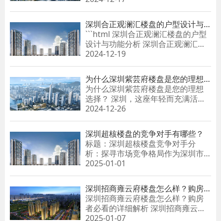
深圳合正观澜汇楼盘的户型设计与
功能分析
```html 深圳合正观澜汇楼盘的户型
设计与功能分析 深圳合正观澜汇楼
盘的户型设计与功能分析......
2024-12-19
为什么深圳紫芸府楼盘是您的理想
选择？
为什么深圳紫芸府楼盘是您的理想
选择？ 深圳，这座年轻而充满活力
的城市，吸引了无数的打拼者和梦
2024-12-26
想家。在如此激烈的竞争环境中......
深圳超核楼盘的竞争对手有哪些？
标题：深圳超核楼盘竞争对手分
析：探寻市场竞争格局作为深圳市
的一处新兴住宅项目，深圳超核楼
2025-01-01
盘备受关注。在房地产市场竞争激
烈......
深圳招商雍云府楼盘怎么样？购房
者必看的详细解析
深圳招商雍云府楼盘怎么样？购房
者必看的详细解析 深圳招商雍云府
楼盘怎么样？购房者必看的详细解
2025-01-07